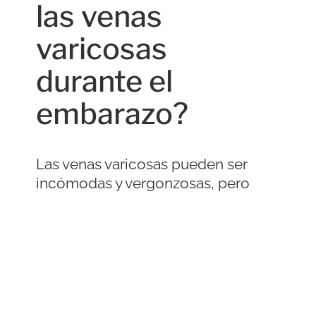
las venas
varicosas
durante el
embarazo?
Las venas varicosas pueden ser
incómodas y vergonzosas, pero
usualmente no son peligrosas. Si
las desarrollas durante el embarazo,
puedes experimentar un ligero
dolor, algo de incomodidad y
picazón, pero la mayoría de las
veces no ocurren problemas serios.