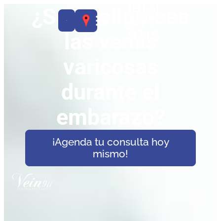
(813)
¿Son peligrosas
544-
8715
las venas
varicosas
durante el
embarazo?
¡Agenda tu consulta hoy
mismo!