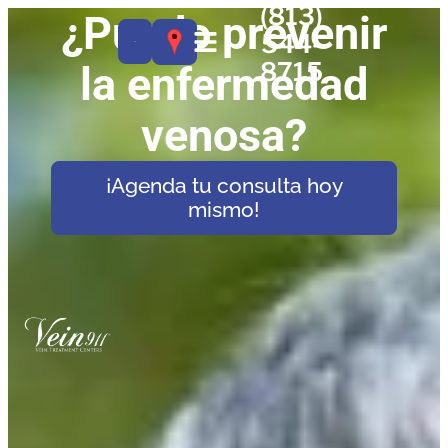
(813)
¿Puedo prevenir
544-
8715
la enfermedad
venosa?
¡Agenda tu consulta hoy
mismo!