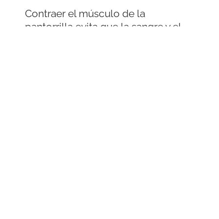
Contraer el músculo de la
pantorrilla evita que la sangre y el
líquido linfático se acumulen en las
piernas, lo que puede causar daños
en las venas y síntomas no
deseados.
Sé una bailarina (puntas de pies
repetidamente) o una piloto de
NASCAR (bombea los frenos con
los pies). Puedes hacer esto incluso
sentado. Cualquiera en cualquier
condición puede hacer esto.
¡Siéntate a la