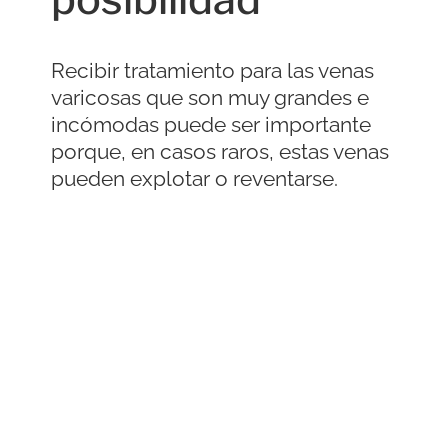
Recibir tratamiento para las venas
varicosas que son muy grandes e
incómodas puede ser importante
porque, en casos raros, estas venas
pueden explotar o reventarse.
Cuando esto sucede, puede
producirse una hemorragia grave.
Esto no solo es aterrador para la
persona a la que le ocurre y para
quienes la rodean, sino que puede
ser un problema de salud grave.
Debido a que algunas de estas
venas son grandes y transportan
mucha sangre, una pérdida de