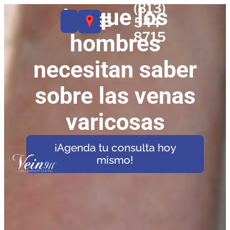
(813)
Lo que los
544-
8715
hombres
necesitan saber
sobre las venas
varicosas
¡Agenda tu consulta hoy
mismo!