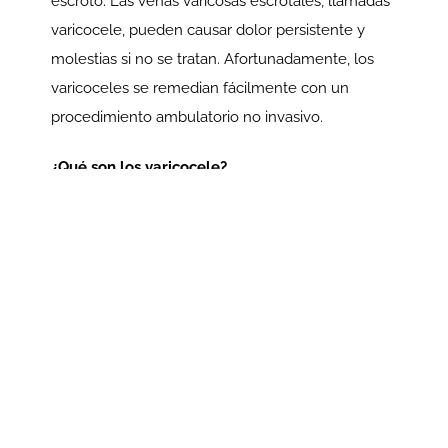
escroto. Las venas varicosas escrotales, llamadas
varicocele, pueden causar dolor persistente y
molestias si no se tratan. Afortunadamente, los
varicoceles se remedian fácilmente con un
procedimiento ambulatorio no invasivo.
¿Qué son los varicocele?
Las venas son los canales que transportan sangre
oxigenada de regreso a tu corazón. Las venas
funcionan a través de una combinación de
músculos y válvulas, que trabajan conjuntamente
para impulsar la sangre a través de tu cuerpo.
Debido a que las venas no son tan musculosas
como las arterias, dependen mucho más de las
válvulas para iniciar el flujo sanguíneo. Cuando
tus válvulas funcionan mal, la sangre oxigenada