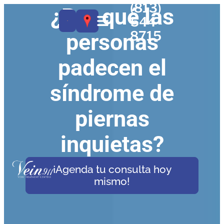
(813)
¿Por qué las
544-
8715
personas
padecen el
síndrome de
piernas
inquietas?
¡Agenda tu consulta hoy
mismo!