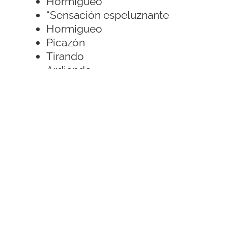
Hormigueo
“Sensación espeluznante
Hormigueo
Picazón
Tirando
Ardiendo
Doloroso
Tironear
Algunas personas han dicho que
RLS
sienten como si tuvieran
insectos arrastrándose por sus
piernas o una “picazón profunda en
los huesos”. La mayoría dice que no
es doloroso pero sí
abrumadoramente perturbador e
incómodo.