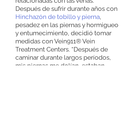
relacionadas con las venas.
Después de sufrir durante años con
Hinchazón de tobillo y pierna
,
pesadez en las piernas y hormigueo
y entumecimiento, decidió tomar
medidas con Vein911® Vein
Treatment Centers. “Después de
caminar durante largos períodos,
mis piernas me dolían, estaban
dolorosas y sensibles”, menciona
Gayle. Gayle explicó que sentía un
dolor extremo y se le enrollaban los
dedos espontáneamente en el pie
derecho. Como describe la Dra.
Pittman, el diagnóstico de Gayle
fue sencillo. Los pacientes acuden
para una consulta inicial y una breve