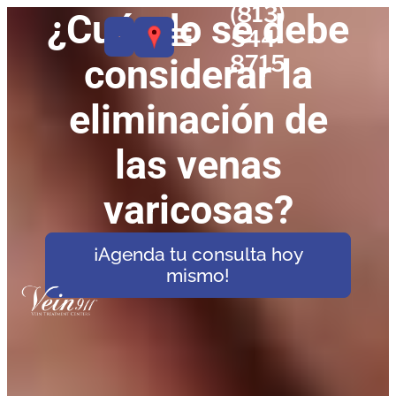
(813)
¿Cuándo se debe
544-
8715
considerar la
eliminación de
las venas
varicosas?
¡Agenda tu consulta hoy
mismo!