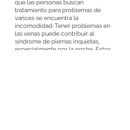
que las personas buscan
tratamiento para problemas de
varices se encuentra la
incomodidad. Tener problemas en
las venas puede contribuir al
síndrome de piernas inquietas,
especialmente por la noche. Estos
problemas también pueden causar
dolor y otras formas de
incomodidad que pueden
distraerlo de su vida diaria. Si bien
existen formas de reducir los
síntomas, como masajear las
piernas y usar medias de
compresión, estas no son
soluciones a largo plazo.