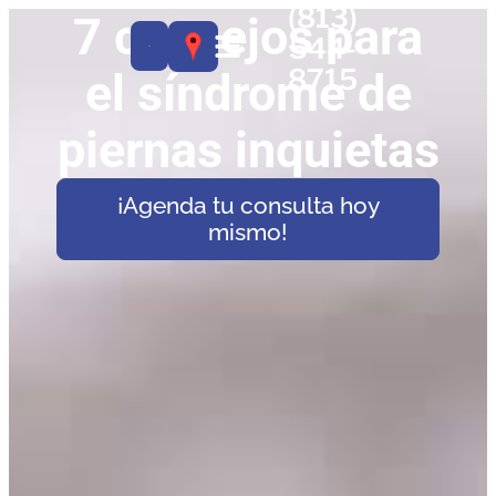
(813)
7 consejos para
544-
8715
el síndrome de
piernas inquietas
¡Agenda tu consulta hoy
mismo!