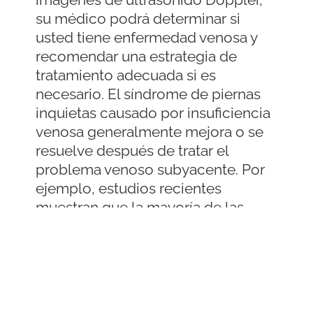
su médico podrá determinar si
usted tiene enfermedad venosa y
recomendar una estrategia de
tratamiento adecuada si es
necesario. El síndrome de piernas
inquietas causado por insuficiencia
venosa generalmente mejora o se
resuelve después de tratar el
problema venoso subyacente. Por
ejemplo, estudios recientes
muestran que la mayoría de las
personas que tienen tanto
síndrome de piernas inquietas
como várices experimentan una
mejora drástica de los síntomas del
SBR después de la escleroterapia.