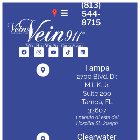
(813)
544-
8715
Tampa
2700 Blvd. Dr.
M.L.K. Jr.
Suite 200
Tampa, FL
33607
1 minuto al este del
Hospital St. Joseph
Clearwater